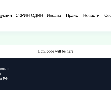
дукция
СКРИН ОДИН
Инсайз
Прайс
Новости
Се
Html code will be here
тельно
в
са РФ.